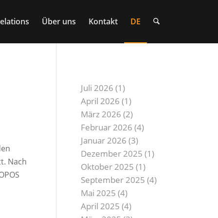
elations
Über uns
Kontakt
DE
custom_archives
Juli 2026
(1)
April 2026
(1)
März 2026
(2)
Februar 2026
(4)
Januar 2026
(3)
den
Dezember 2025
(1)
t. Nach
Oktober 2025
(1)
KOPOS
September 2025
(4)
Mai 2025
(4)
April 2025
(4)