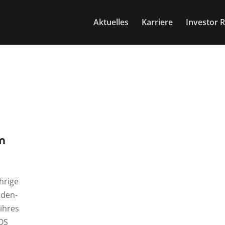
Aktuelles
Karriere
Investor R
m
hrige
aden-
ihres
OS