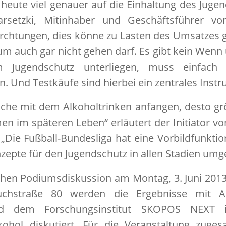
heute viel genauer auf die Einhaltung des Jugen
rsetzki, Mitinhaber und Geschäftsführer 
rchtungen, dies könne zu Lasten des Umsatzes g
um auch gar nicht gehen darf. Es gibt kein Wenn 
 Jugendschutz unterliegen, muss einfach 
n. Und Testkäufe sind hierbei ein zentrales Instr
liche mit dem Alkoholtrinken anfangen, desto grö
n im späteren Leben“ erläutert der Initiator von
. „Die Fußball-Bundesliga hat eine Vorbildfunktio
nzepte für den Jugendschutz in allen Stadien umg
ichen Podiumsdiskussion am Montag, 3. Juni 2013
ruchstraße 80 werden die Ergebnisse mit 
nd dem Forschungsinstitut SKOPOS NEXT
ohol diskutiert. Für die Veranstaltung zuge