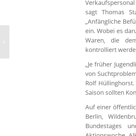
Verkaufspersonal 
sagt Thomas Sta
„Anfängliche Befü
ein. Wobei es dar
SKOPOS und Vision Critical
Waren, die dem
kooperieren
kontrolliert werde
„Je früher Jugend
von Suchtprobleme
Rolf Hüllinghorst
Saison sollten Ko
Auf einer öffentl
Berlin, Wildenb
Bundestages u
Aktionswoche Alk