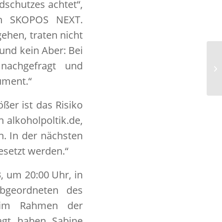
dschutzes achtet“,
von SKOPOS NEXT.
ehen, traten nicht
und kein Aber: Bei
Au
nachgefragt und
Gu
ge
ument.“
ßer ist das Risiko
 alkoholpoltik.de,
n. In der nächsten
esetzt werden.“
, um 20:00 Uhr, in
Abgeordneten des
 im Rahmen der
sagt haben Sabine