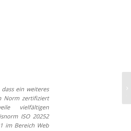
Mi
SK
 dass ein weiteres
Ju
Norm zertifiziert
e vielfältigen
asisnorm ISO 20252
31 im Bereich Web