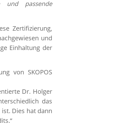
ige und passende
e Zertifizierung,
l nachgewiesen und
ige Einhaltung der
erung von SKOPOS
ntierte Dr. Holger
terschiedlich das
ist. Dies hat dann
its.“