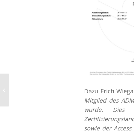
Ready for takeoff. Heute startet mit
der SKOPOS NOVA der fünfte Stern
Dazu Erich Wieg
der SKOPOS...
Mitglied des ADM
wurde. Dies i
Zertifizierungsla
sowie der Access