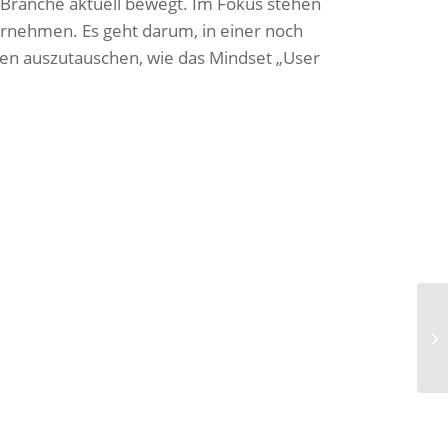
e Branche aktuell bewegt. Im Fokus stehen
rnehmen. Es geht darum, in einer noch
ien auszutauschen, wie das Mindset „User
Ak
G